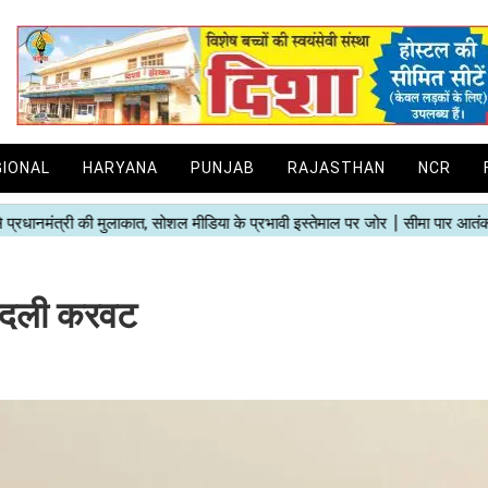
GIONAL
HARYANA
PUNJAB
RAJASTHAN
NCR
े बदली करवट