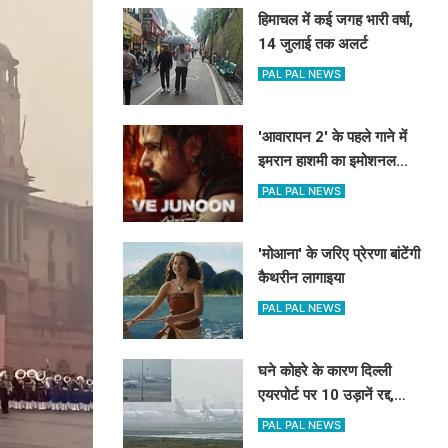
हिमाचल में कई जगह भारी वर्षा,
14 जुलाई तक अलर्ट
PAL PAL NEWS
'आवारापन 2' के पहले गाने में
इमरान हाशमी का इमोशनल
अवतार
PAL PAL NEWS
'मोआना' के जरिए प्रेरणा बांटेंगी
कैथरीन लागाइया
PAL PAL NEWS
घने कोहरे के कारण दिल्ली
एयरपोर्ट पर 10 उड़ानें रद्द,
270 से अधिक में देरी
PAL PAL NEWS