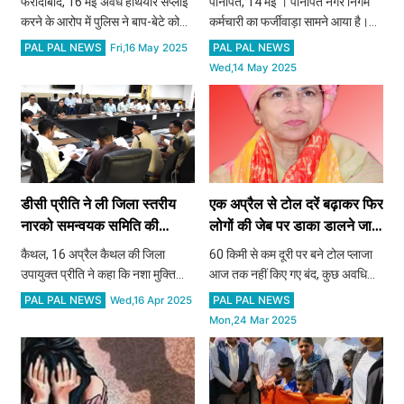
फरीदाबाद, 16 मई अवैध हथियार सप्लाई
पानीपत, 14 मई । पानीपत नगर निगम
करने के आरोप में पुलिस ने बाप-बेटे को
कर्मचारी का फर्जीवाड़ा सामने आया है।
गिरफ्तार किया है। पुलिस ने शुक्रवार को
एक जमीन मालिक से मिलीभगत कर
PAL PAL NEWS
PAL PAL NEWS
Fri,16 May 2025
दोनों को कोर्ट में पेश किया, जहां से दाेनाें
उसकी व्यवसायिक जमीन की प्रॉपर्टी
Wed,14 May 2025
काे जेल भेज दिया गया है। पुलिस ने इनके
आईडी को बदल कर रिहायशी आईडी में
पास
तब्दील कर दिया गया। जिससे नगर निगम
को
डीसी प्रीति ने ली जिला स्तरीय
एक अप्रैल से टोल दरें बढ़ाकर फिर
नारको समन्वयक समिति की
लोगों की जेब पर डाका डालने जा
समीक्षा बैठक ​​​​​​​
रही है सरकार – कुमारी सैलजा
कैथल, 16 अप्रैल कैथल की जिला
60 किमी से कम दूरी पर बने टोल प्लाजा
उपायुक्त प्रीति ने कहा कि नशा मुक्ति
आज तक नहीं किए गए बंद, कुछ अवधि
अभियान को प्रभावी तरीके से लागू करना
खत्म होने पर भी चालू
PAL PAL NEWS
PAL PAL NEWS
Wed,16 Apr 2025
है। जिले को पूरी तरह से नशा मुक्त बनाने
Mon,24 Mar 2025
के लिए इस अभियान को और तेजी लाने का
प्रयास करें। ग्राम स