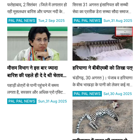
पुलिस अलर्ट मोड में, तीननात ​​​​​​​
जगहों पर आई बाढ़ पीड़ितों के लिए
फतेहाबाद, 2 सितंबर ।जिले में लगातार हो
सिरसा 31 अगस्त इंसानियत की सच्ची
की प्रार्थना
रही मूसलधार बारिश और घग्घर नदी के
सेवा का प्रतीक डेरा सच्चा सौदा समाज
बढ़ते जलस्तर के कारण संभावित बाढ़ की
भलाई के कार्यो में सदैव अग्रणी रहता है ।
PAL PAL NEWS
PAL PAL NEWS
Tue,2 Sep 2025
Sun,31 Aug 2025
स्थिति को देखते हुए फतेहाबाद पुलिस
जब भी किसी प्रकार की आपदा देश में
अलर्ट मोड पर है। ऐसे हालात में पुलिस
कहीं भी आती है , डेरा सच्चा सौदा की साध
अधीक्षक सिद्धांत
संगत अपने पूज्य
मौसम विभाग ने इस बार ज्यादा
हरियाणा ने बीबीएमबी काे लिखा पत्र, प
बारिश की पहले ही दे दे थी चेतावनी
चंडीगढ़, 30 अगस्त )। पंजाब व हरियाणा
पर नहीं जागी भाजपा सरकार:
के बीच भाखड़ा के पानी को लेकर कई माह
पहाड़ी क्षेत्रों से पानी पहुंचने में समय
कुमारी सैलजा
से चल रहे विवाद ने उस समय नया मोड़ ले
लगता है, सरकार और अधिक प्रो एक्टिव
PAL PAL NEWS
Sat,30 Aug 2025
लिया जब हरियाणा ने भाखड़ा ब्यास
होकर कर सकती थी काम
PAL PAL NEWS
Sun,31 Aug 2025
प्रबंधन बोर्ड (बीबीएमबी) और पंजाब
सरकार को पत्र लिखकर प