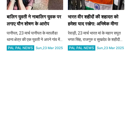
बालिग युवती ने नाबालिग युवक पर
भारत वीर शहीदों की शहादत को
लगाए यौन शोषण के आरोप​​​​​​​
हमेशा याद रखेगा: अभिषेक मीणा
पानीपत, 23 मार्च पानीपत के मतलौडा
रेवाड़ी, 23 मार्च भारत मां के महान सपूत
थाना क्षेत्र की एक युवती ने अपने गांव में
भगत सिंह, राजगुरु व सुखदेव के शहीदी
रहने वाले नाबालिग पर यौन शोषण का
दिवस पर रविवार को उपायुक्त अभिषेक
PAL PAL NEWS
PAL PAL NEWS
Sun,23 Mar 2025
Sun,23 Mar 2025
आरोप लगाया है। इस पूरे मामले में
मीणा ने वीर शहीदों की शहादत को नमन
मतलौडा थाने में महिला की गुमशुदगी पहले
किया। उन्हाेंने युवा शक्ति को ऐसी महान
से ही केस दर्ज था,
विभूतियों के आद