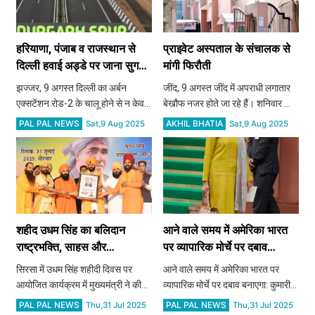
हरियाणा, पंजाब व राजस्थान से
प्राइवेट अस्पताल के संचालक से
दिल्ली हवाई अड्डे पर जाना सुगम
मांगी फिरौती
करेगा यूईआर-2
झज्जर, 9 अगस्त दिल्ली का अर्बन
जींद, 9 अगस्त जींद में अपराधी लगातार
एक्सटेंशन रोड-2 के चालू होने से न केवल
बेखौफ नजर होते जा रहे हैं। शनिवार को
दिल्ली में वाहनों की भीड़ कम करने में मदद
लगातार दूसरे दिन प्राइवेट अस्पताल
PAL PAL NEWS
AKHIL BHATIA
Sat,9 Aug 2025
Sat,9 Aug 2025
करेगा बल्कि हरियाणा के 20 जिलों, पंजाब
संचालक से फिरौती मांगने का मामला
और राजस्थान के कई जिलों से दिल्ली
सामने आया है। शहर थाना पुलिस ने
हवाई अड्डे जान
प्राइवेट अस्पताल के मैनेजर
शहीद उधम सिंह का बलिदान
आने वाले समय में अमेरिका भारत
राष्ट्रभक्ति, साहस और
पर व्यापारिक मोर्चे पर दबाव
आत्मबलिदान का अनुपम उदाहरण -
बनाएगा: कुमारी सैलजा
सिरसा में उधम सिंह शहीदी दिवस पर
आने वाले समय में अमेरिका भारत पर
मुख्यमंत्री नायब सिंह सैनी
आयोजित कार्यक्रम में मुख्यमंत्री ने की
व्यापारिक मोर्चे पर दबाव बनाएगा: कुमारी
पंचकूला में कम्बोज सभा को प्लॉट देने की
सैलजा
PAL PAL NEWS
PAL PAL NEWS
Thu,31 Jul 2025
Thu,31 Jul 2025