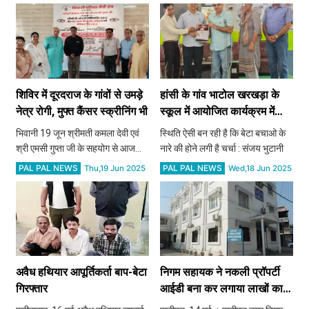
घोषणा
शिविर में दूरदराज के गांवों से उमड़े
हांसी के गांव भाटोल खरखड़ा के
नेत्र रोगी, मुफ्त कैंसर स्क्रीनिंग भी
स्कूल में आयोजित कार्यक्रम में
शिक्षकों से रूबरू हुए कमिश्नर
भिवानी 19 जून श्रीमती कमला देवी एवं
स्थिति ऐसी बन रही है कि बेटा बचाओ के
अशोक गर्ग, किया मोटिवेट ​​​​​​​
श्री एमसी गुप्ता जी के सहयोग से आज
नारे की होने लगी है चर्चा : संजय भुटानी
भिवानी परिवार मैत्री संघ के 28 वें नेत्र
PAL PAL NEWS
PAL PAL NEWS
Thu,19 Jun 2025
Wed,18 Jun 2025
जांच, निःशुल्क आप्रेशन एवं मेडिकल कैंप
का आयोजन हुआ जिसमें बड़ी संख्या में
दूरदराज के ग
अवैध हथियार आपूर्तिकर्ता बाप-बेटा
निगम सहायक ने नकली प्रॉपर्टी
गिरफ्तार
आईडी बना कर लगाया लाखों का
चूना