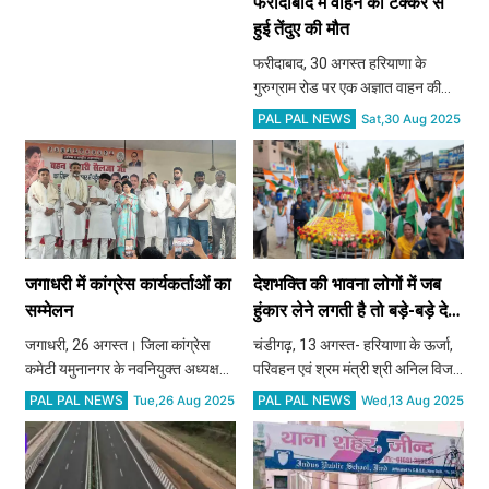
फरीदाबाद में वाहन की टक्कर से
हुई तेंदुए की मौत
फरीदाबाद, 30 अगस्त हरियाणा के
गुरुग्राम रोड पर एक अज्ञात वाहन की
टक्कर से तेंदुए की मौत हो गई। घटना की
PAL PAL NEWS
Sat,30 Aug 2025
जानकारी स्थानीय लोगों ने पुलिस को दी,
जिसके बाद वन विभाग की टीम मौके पर
पहुंची और तेंदुए के शव क
जगाधरी में कांग्रेस कार्यकर्ताओं का
देशभक्ति की भावना लोगों में जब
सम्मेलन
हुंकार लेने लगती है तो बड़े-बड़े देश
के दुश्मन डरकर भाग जाते हैं -
जगाधरी, 26 अगस्त। जिला कांग्रेस
चंडीगढ़, 13 अगस्त- हरियाणा के ऊर्जा,
ऊर्जा, परिवहन एवं श्रम मंत्री
कमेटी यमुनानगर के नवनियुक्त अध्यक्ष
परिवहन एवं श्रम मंत्री श्री अनिल विज
अनिल विज
नरपाल गुर्जर (ग्रामीण) एवं देवेन्द्र सिंह
ने कहा कि देश भक्ति की भावना जब लोगों
PAL PAL NEWS
PAL PAL NEWS
Tue,26 Aug 2025
Wed,13 Aug 2025
(शहरी) द्वारा मंगलवार को आयोजित
में पूरी तरह से हुंकार लेने लगे तो बड़े-बड़े
कार्यक्रम में कार्यकर्ताओं का उत्साहपूर्ण
देश के दुश्मन डरकर भाग जाते हैं। देश
जमावड़ा देखने क
आजादी की