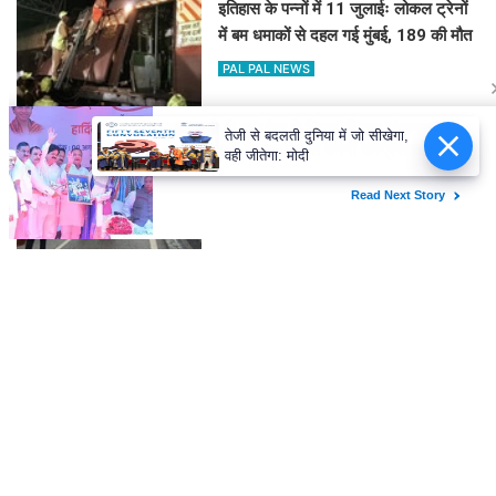
इतिहास के पन्नों में 11 जुलाईः लोकल ट्रेनों
में बम धमाकों से दहल गई मुंबई, 189 की मौत
PAL PAL NEWS
तेजी से बदलती दुनिया में जो सीखेगा,
हिमाचल में कई जगह भारी वर्षा, 14 जुलाई तक
वही जीतेगा: मोदी
अलर्ट
PAL PAL NEWS
'आवारापन 2' के पहले गाने में इमरान हाशमी
का इमोशनल अवतार
PAL PAL NEWS
'मोआना' के जरिए प्रेरणा बांटेंगी कैथरीन
लागाइया
PAL PAL NEWS