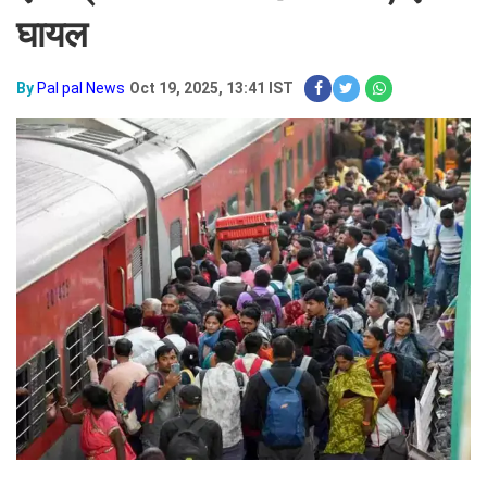
घायल
By
Pal pal News
Oct 19, 2025, 13:41 IST