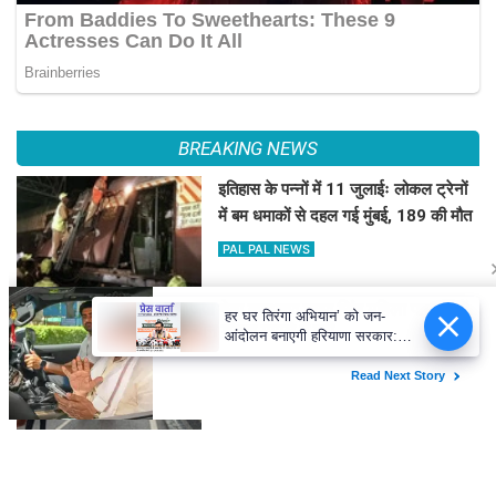
BREAKING NEWS
इतिहास के पन्नों में 11 जुलाईः लोकल ट्रेनों
में बम धमाकों से दहल गई मुंबई, 189 की मौत
PAL PAL NEWS
हर घर तिरंगा अभियान’ को जन-
हिमाचल में कई जगह भारी वर्षा, 14 जुलाई तक
आंदोलन बनाएगी हरियाणा सरकार:
अलर्ट
नायब सिंह सैनी
PAL PAL NEWS
'आवारापन 2' के पहले गाने में इमरान हाशमी
का इमोशनल अवतार