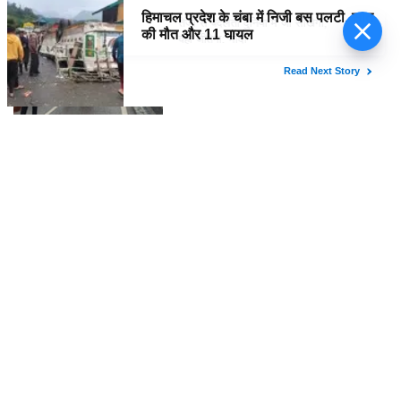
तेजी से बदलती दुनिया में जो सीखेगा,
हिमाचल में कई जगह भारी वर्षा, 14 जुलाई तक
वही जीतेगा: मोदी
अलर्ट
PAL PAL NEWS
'आवारापन 2' के पहले गाने में इमरान हाशमी
का इमोशनल अवतार
PAL PAL NEWS
'मोआना' के जरिए प्रेरणा बांटेंगी कैथरीन
लागाइया
PAL PAL NEWS
घने कोहरे के कारण दिल्ली एयरपोर्ट पर 10
उड़ानें रद्द, 270 से अधिक में देरी