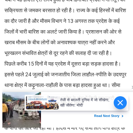
सक्रियता से जमकर बरसात हो रही है। राज्य के कई हिस्सों में बारिश
का दौर जारी है और मौसम विभाग ने 13 अगस्त तक प्रदेश के कई
जिलों में भारी बारिश का अलर्ट जारी किया है। प्रशासन की ओर से
खराब मौसम के बीच लोगों को अनावश्यक यात्रा नहीं करने और
भूस्खलन संभावित क्षेत्रों से दूर रहने की सलाह दी जा रही है।
पिछले करीब 15 दिनों में यह प्रदेश में दूसरा बड़ा सड़क हादसा है।
इससे पहले 24 जुलाई को जनजातीय जिला लाहौल-स्पीति के उदयपुर
थाना क्षेत्र में कढ़ूनाला-राहौली के पास बड़ा हादसा हुआ था। सीमा
सड़क संगठन (बीआरओ) की मुख्य सड़क पर पहाड़ी से अचानक भारी
तेजी से बदलती दुनिया में जो सीखेगा,
वही जीतेगा: मोदी
चट्टान गिरने के बाद उसकी चपेट में एक टाटा सूमो आ गई थी। हादसे
में वाहन में सवार 13 लोगों की मौत हो गई थी। यह टाटा सूमो चंबा जिले
के पांगी की ओर जा रही थी। हादसे में मारे गए सभी लोग पांगी क्षेत्र के