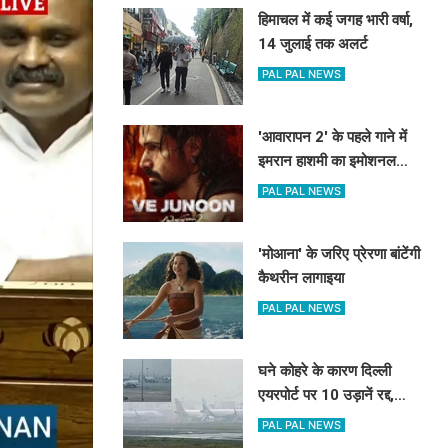
हिमाचल में कई जगह भारी वर्षा,
14 जुलाई तक अलर्ट
PAL PAL NEWS
'आवारापन 2' के पहले गाने में
इमरान हाशमी का इमोशनल
अवतार
PAL PAL NEWS
'मोआना' के जरिए प्रेरणा बांटेंगी
कैथरीन लागाइया
PAL PAL NEWS
घने कोहरे के कारण दिल्ली
एयरपोर्ट पर 10 उड़ानें रद्द,
270 से अधिक में देरी
PAL PAL NEWS