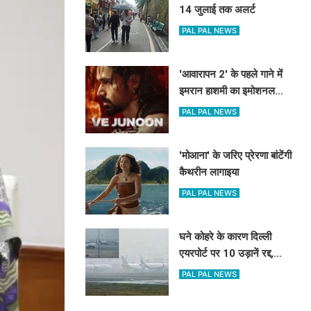
14 जुलाई तक अलर्ट
PAL PAL NEWS
'आवारापन 2' के पहले गाने में
इमरान हाशमी का इमोशनल
अवतार
PAL PAL NEWS
'मोआना' के जरिए प्रेरणा बांटेंगी
कैथरीन लागाइया
PAL PAL NEWS
घने कोहरे के कारण दिल्ली
एयरपोर्ट पर 10 उड़ानें रद्द,
270 से अधिक में देरी
PAL PAL NEWS