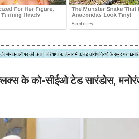
ेटफ्लिक्स के को-सीईओ टेड सारंडोस, मनोर