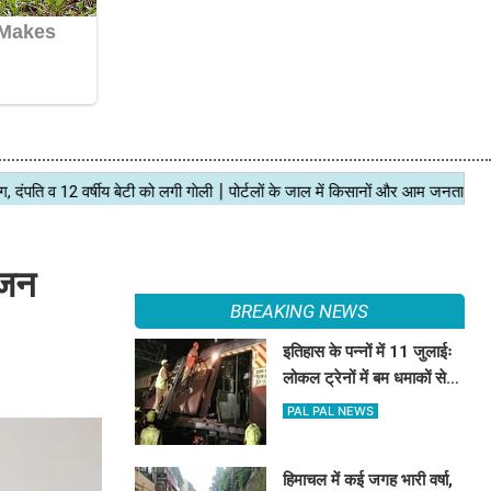
ंजन
BREAKING NEWS
इतिहास के पन्नों में 11 जुलाईः
लोकल ट्रेनों में बम धमाकों से
दहल गई मुंबई, 189 की मौत
PAL PAL NEWS
हिमाचल में कई जगह भारी वर्षा,