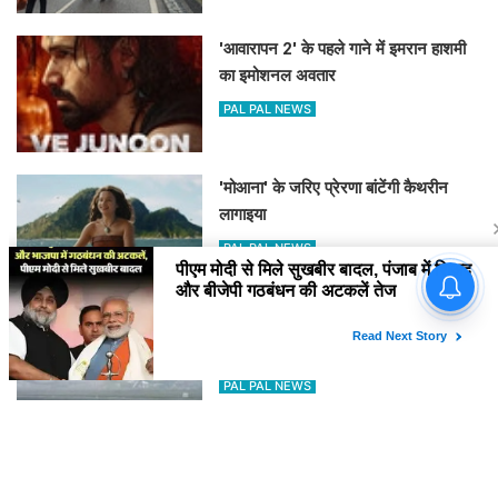
'आवारापन 2' के पहले गाने में इमरान हाशमी
का इमोशनल अवतार
PAL PAL NEWS
'मोआना' के जरिए प्रेरणा बांटेंगी कैथरीन
लागाइया
PAL PAL NEWS
पीएम मोदी से मिले सुखबीर बादल,
पंजाब में शिअद और बीजेपी गठबंधन की
अटकलें तेज
घने कोहरे के कारण दिल्ली एयरपोर्ट पर 10
उड़ानें रद्द, 270 से अधिक में देरी
PAL PAL NEWS