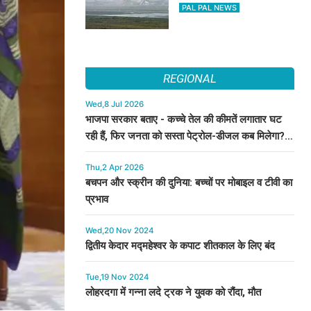
270 से अधिक में देरी
PAL PAL NEWS
REGIONAL
Wed,8 Jul 2026
भाजपा सरकार बताए - कच्चे तेल की कीमतें लगातार घट
रही हैं, फिर जनता को सस्ता पेट्रोल-डीजल कब मिलेगा? :
कुमारी सैलजा
Thu,2 Apr 2026
बचपन और स्क्रीन की दुनिया: बच्चों पर मोबाइल व टीवी का
प्रभाव
Wed,20 Nov 2024
द्वितीय केदार मद्महेश्वर के कपाट शीतकाल के लिए बंद
Tue,19 Nov 2024
लोहरदगा में गन्ना लदे ट्रक ने युवक को रौंदा, मौत