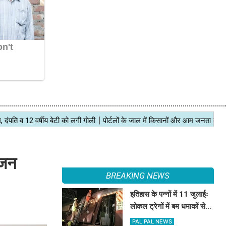
ंजन
BREAKING NEWS
इतिहास के पन्नों में 11 जुलाईः
लोकल ट्रेनों में बम धमाकों से
दहल गई मुंबई, 189 की मौत
PAL PAL NEWS