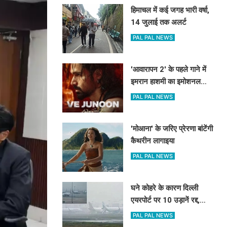
हिमाचल में कई जगह भारी वर्षा,
14 जुलाई तक अलर्ट
PAL PAL NEWS
'आवारापन 2' के पहले गाने में
इमरान हाशमी का इमोशनल
अवतार
PAL PAL NEWS
'मोआना' के जरिए प्रेरणा बांटेंगी
कैथरीन लागाइया
PAL PAL NEWS
घने कोहरे के कारण दिल्ली
एयरपोर्ट पर 10 उड़ानें रद्द,
270 से अधिक में देरी
PAL PAL NEWS