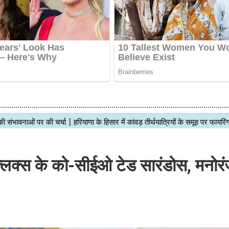
ेटफ्लिक्स के को-सीईओ टेड सारंडोस, मनोर