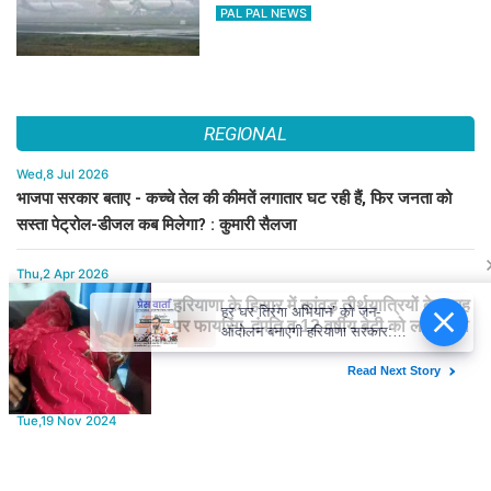
PAL PAL NEWS
REGIONAL
Wed,8 Jul 2026
भाजपा सरकार बताए - कच्चे तेल की कीमतें लगातार घट रही हैं, फिर जनता को
सस्ता पेट्रोल-डीजल कब मिलेगा? : कुमारी सैलजा
Thu,2 Apr 2026
बचपन और स्क्रीन की दुनिया: बच्चों पर मोबाइल व टीवी का प्रभाव
हर घर तिरंगा अभियान’ को जन-
आंदोलन बनाएगी हरियाणा सरकार:
Wed,20 Nov 2024
नायब सिंह सैनी
द्वितीय केदार मद्महेश्वर के कपाट शीतकाल के लिए बंद
Tue,19 Nov 2024
लोहरदगा में गन्ना लदे ट्रक ने युवक को रौंदा, मौत