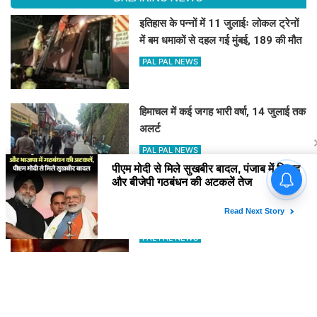
इतिहास के पन्नों में 11 जुलाईः लोकल ट्रेनों
में बम धमाकों से दहल गई मुंबई, 189 की मौत
PAL PAL NEWS
हिमाचल में कई जगह भारी वर्षा, 14 जुलाई तक
अलर्ट
PAL PAL NEWS
पीएम मोदी से मिले सुखबीर बादल,
पंजाब में शिअद और बीजेपी गठबंधन की
अटकलें तेज
'आवारापन 2' के पहले गाने में इमरान हाशमी
का इमोशनल अवतार
PAL PAL NEWS
'मोआना' के जरिए प्रेरणा बांटेंगी कैथरीन
लागाइया