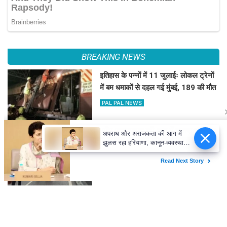
BREAKING NEWS
इतिहास के पन्नों में 11 जुलाईः लोकल ट्रेनों
में बम धमाकों से दहल गई मुंबई, 189 की मौत
PAL PAL NEWS
अपराध और अराजकता की आग में
हिमाचल में कई जगह भारी वर्षा, 14 जुलाई तक
झुलस रहा हरियाणा, कानून-व्यवस्था
अलर्ट
संभालने में सरकार विफल : कुमारी
सैलजा
PAL PAL NEWS
'आवारापन 2' के पहले गाने में इमरान हाशमी
का इमोशनल अवतार