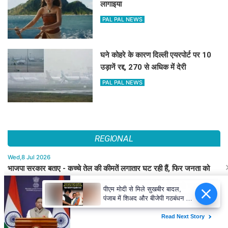
लागाइया
PAL PAL NEWS
घने कोहरे के कारण दिल्ली एयरपोर्ट पर 10
उड़ानें रद्द, 270 से अधिक में देरी
PAL PAL NEWS
REGIONAL
Wed,8 Jul 2026
भाजपा सरकार बताए - कच्चे तेल की कीमतें लगातार घट रही हैं, फिर जनता को
सस्ता पेट्रोल-डीजल कब मिलेगा? : कुमारी सैलजा
पीएम मोदी से मिले सुखबीर बादल,
पंजाब में शिअद और बीजेपी गठबंधन की
Thu,2 Apr 2026
अटकलें तेज
बचपन और स्क्रीन की दुनिया: बच्चों पर मोबाइल व टीवी का प्रभाव