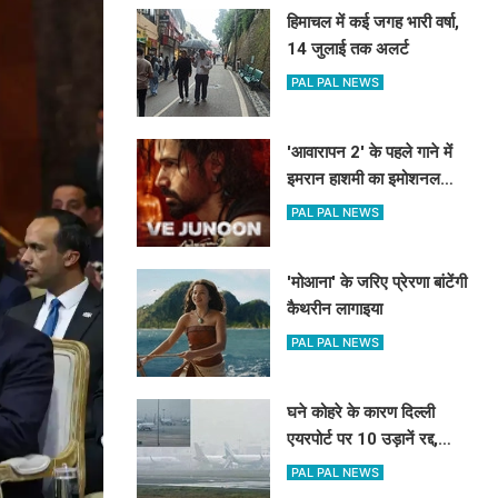
हिमाचल में कई जगह भारी वर्षा,
14 जुलाई तक अलर्ट
PAL PAL NEWS
'आवारापन 2' के पहले गाने में
इमरान हाशमी का इमोशनल
अवतार
PAL PAL NEWS
'मोआना' के जरिए प्रेरणा बांटेंगी
कैथरीन लागाइया
PAL PAL NEWS
घने कोहरे के कारण दिल्ली
एयरपोर्ट पर 10 उड़ानें रद्द,
270 से अधिक में देरी
PAL PAL NEWS