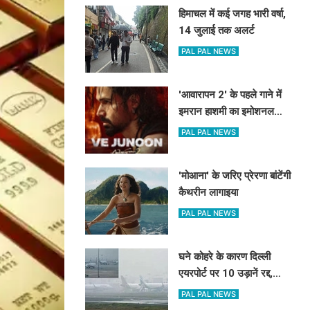
हिमाचल में कई जगह भारी वर्षा,
14 जुलाई तक अलर्ट
PAL PAL NEWS
'आवारापन 2' के पहले गाने में
इमरान हाशमी का इमोशनल
अवतार
PAL PAL NEWS
'मोआना' के जरिए प्रेरणा बांटेंगी
कैथरीन लागाइया
PAL PAL NEWS
घने कोहरे के कारण दिल्ली
एयरपोर्ट पर 10 उड़ानें रद्द,
270 से अधिक में देरी
PAL PAL NEWS