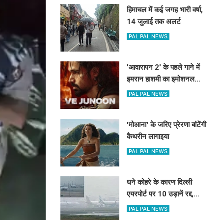
हिमाचल में कई जगह भारी वर्षा,
14 जुलाई तक अलर्ट
PAL PAL NEWS
'आवारापन 2' के पहले गाने में
इमरान हाशमी का इमोशनल
अवतार
PAL PAL NEWS
'मोआना' के जरिए प्रेरणा बांटेंगी
कैथरीन लागाइया
PAL PAL NEWS
घने कोहरे के कारण दिल्ली
एयरपोर्ट पर 10 उड़ानें रद्द,
270 से अधिक में देरी
PAL PAL NEWS