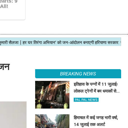
ंजन
BREAKING NEWS
इतिहास के पन्नों में 11 जुलाईः
लोकल ट्रेनों में बम धमाकों से
दहल गई मुंबई, 189 की मौत
PAL PAL NEWS
हिमाचल में कई जगह भारी वर्षा,
14 जुलाई तक अलर्ट