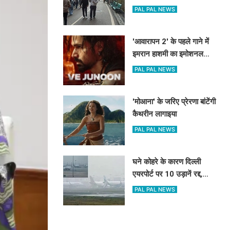
PAL PAL NEWS
'आवारापन 2' के पहले गाने में
इमरान हाशमी का इमोशनल
अवतार
PAL PAL NEWS
'मोआना' के जरिए प्रेरणा बांटेंगी
कैथरीन लागाइया
PAL PAL NEWS
घने कोहरे के कारण दिल्ली
एयरपोर्ट पर 10 उड़ानें रद्द,
270 से अधिक में देरी
PAL PAL NEWS