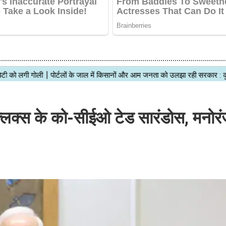
ेटफ्लिक्स के को-सीईओ टेड सारंडोस, मनोर