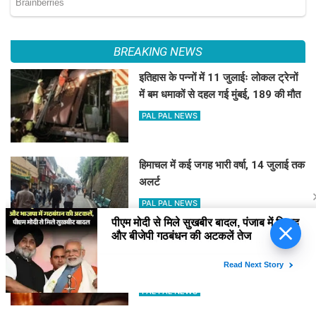
BREAKING NEWS
इतिहास के पन्नों में 11 जुलाईः लोकल ट्रेनों
में बम धमाकों से दहल गई मुंबई, 189 की मौत
PAL PAL NEWS
हिमाचल में कई जगह भारी वर्षा, 14 जुलाई तक
अलर्ट
PAL PAL NEWS
पीएम मोदी से मिले सुखबीर बादल,
पंजाब में शिअद और बीजेपी गठबंधन की
'आवारापन 2' के पहले गाने में इमरान हाशमी
अटकलें तेज
का इमोशनल अवतार
PAL PAL NEWS