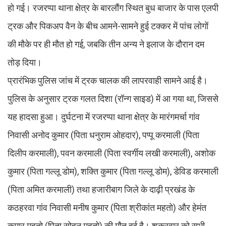
हो गई। रजरप्पा थाना क्षेत्र के बारलौंग स्थित बुध बाजार के पास एलपी
ट्रक और पिकअप वैन के बीच आमने-सामने हुई टक्कर में पांच लोगों
की मौके पर ही मौत हो गई, जबकि तीन अन्य ने इलाज के दौरान दम
तोड़ दिया।
प्रारंभिक पुलिस जांच में ट्रक चालक की लापरवाही सामने आई है।
पुलिस के अनुसार ट्रक गलत दिशा (रॉन्ग साइड) में आ गया था, जिससे
यह हादसा हुआ। दुर्घटना में रजरप्पा थाना क्षेत्र के मारंगमर्चा गांव
निवासी अनोद कुमार (पिता धनुराम ओहदार), पप्पू करमाली (पिता
दिलीप करमाली), पवन करमाली (पिता स्वर्गीय लखी करमाली), अशोक
कुमार (पिता गल्लू डोम), शक्ति कुमार (पिता गल्लू डोम), डेविड करमाली
(पिता अमित करमाली) तथा हजारीबाग जिले के दाढ़ी प्रखंड के
कठहरवा गांव निवासी मनीष कुमार (पिता श्रीकांत महतो) और हेमंत
कुमार महतो (पिता सोहन महतो) की मौत हुई है। शुक्रवार को सभी