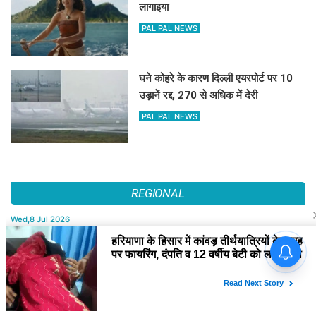
लागाइया
PAL PAL NEWS
घने कोहरे के कारण दिल्ली एयरपोर्ट पर 10
उड़ानें रद्द, 270 से अधिक में देरी
PAL PAL NEWS
REGIONAL
Wed,8 Jul 2026
भाजपा सरकार बताए - कच्चे तेल की कीमतें लगातार घट रही हैं, फिर जनता को
सस्ता पेट्रोल-डीजल कब मिलेगा? : कुमारी सैलजा
Thu,2 Apr 2026
बचपन और स्क्रीन की दुनिया: बच्चों पर मोबाइल व टीवी का प्रभाव