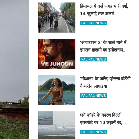
हिमाचल में कई जगह भारी वर्षा,
14 जुलाई तक अलर्ट
PAL PAL NEWS
'आवारापन 2' के पहले गाने में
इमरान हाशमी का इमोशनल
अवतार
PAL PAL NEWS
'मोआना' के जरिए प्रेरणा बांटेंगी
कैथरीन लागाइया
PAL PAL NEWS
घने कोहरे के कारण दिल्ली
एयरपोर्ट पर 10 उड़ानें रद्द,
270 से अधिक में देरी
PAL PAL NEWS