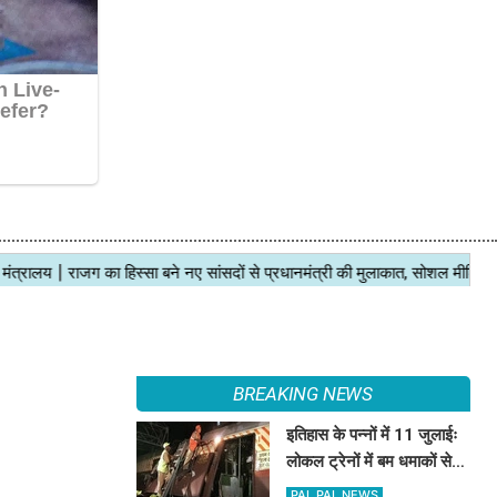
BREAKING NEWS
इतिहास के पन्नों में 11 जुलाईः
लोकल ट्रेनों में बम धमाकों से
दहल गई मुंबई, 189 की मौत
PAL PAL NEWS