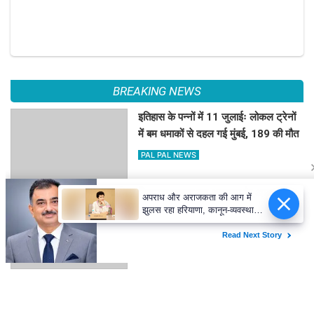
BREAKING NEWS
इतिहास के पन्नों में 11 जुलाईः लोकल ट्रेनों
में बम धमाकों से दहल गई मुंबई, 189 की मौत
PAL PAL NEWS
अपराध और अराजकता की आग में
हिमाचल में कई जगह भारी वर्षा, 14 जुलाई तक
झुलस रहा हरियाणा, कानून-व्यवस्था
अलर्ट
संभालने में सरकार विफल : कुमारी
सैलजा
PAL PAL NEWS
'आवारापन 2' के पहले गाने में इमरान हाशमी
का इमोशनल अवतार