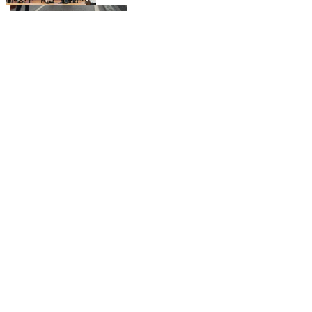
'आवारापन 2' के पहले गाने में इमरान हाशमी
का इमोशनल अवतार
PAL PAL NEWS
'मोआना' के जरिए प्रेरणा बांटेंगी कैथरीन
लागाइया
PAL PAL NEWS
घने कोहरे के कारण दिल्ली एयरपोर्ट पर 10
उड़ानें रद्द, 270 से अधिक में देरी
PAL PAL NEWS