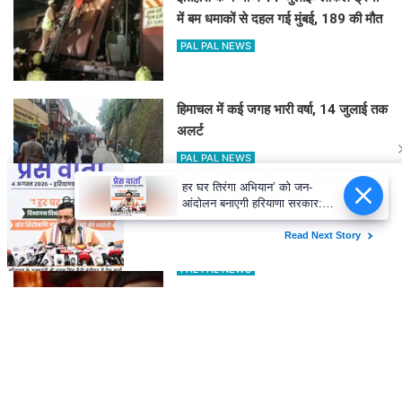
में बम धमाकों से दहल गई मुंबई, 189 की मौत
PAL PAL NEWS
हिमाचल में कई जगह भारी वर्षा, 14 जुलाई तक
अलर्ट
PAL PAL NEWS
हर घर तिरंगा अभियान’ को जन-
आंदोलन बनाएगी हरियाणा सरकार:
नायब सिंह सैनी
'आवारापन 2' के पहले गाने में इमरान हाशमी
का इमोशनल अवतार
PAL PAL NEWS
'मोआना' के जरिए प्रेरणा बांटेंगी कैथरीन
लागाइया
PAL PAL NEWS