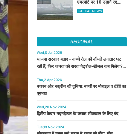
एयरपोर्ट पर 10 उड़ानें रद्द,
270 से अधिक में देरी
PAL PAL NEWS
REGIONAL
Wed,8 Jul 2026
भाजपा सरकार बताए - कच्चे तेल की कीमतें लगातार घट
रही हैं, फिर जनता को सस्ता पेट्रोल-डीजल कब मिलेगा? :
कुमारी सैलजा
Thu,2 Apr 2026
बचपन और स्क्रीन की दुनिया: बच्चों पर मोबाइल व टीवी का
प्रभाव
Wed,20 Nov 2024
द्वितीय केदार मद्महेश्वर के कपाट शीतकाल के लिए बंद
Tue,19 Nov 2024
लोहरदगा में गन्ना लदे ट्रक ने युवक को रौंदा, मौत