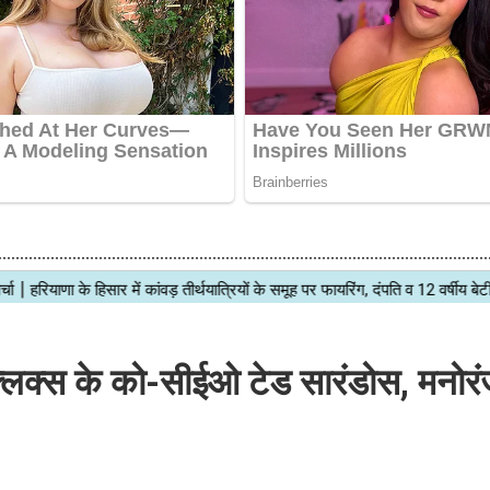
ेटफ्लिक्स के को-सीईओ टेड सारंडोस, मनोर