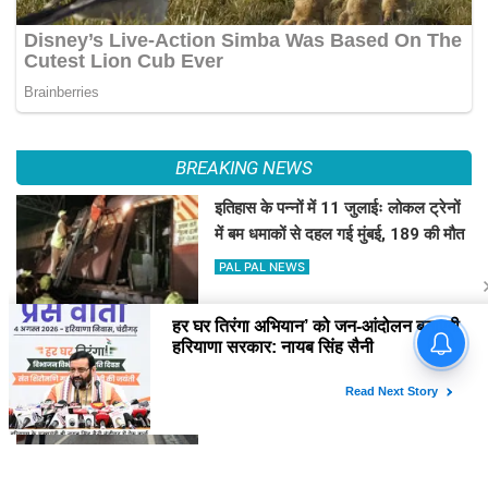
BREAKING NEWS
इतिहास के पन्नों में 11 जुलाईः लोकल ट्रेनों
में बम धमाकों से दहल गई मुंबई, 189 की मौत
PAL PAL NEWS
हिमाचल में कई जगह भारी वर्षा, 14 जुलाई तक
अलर्ट
PAL PAL NEWS
'आवारापन 2' के पहले गाने में इमरान हाशमी