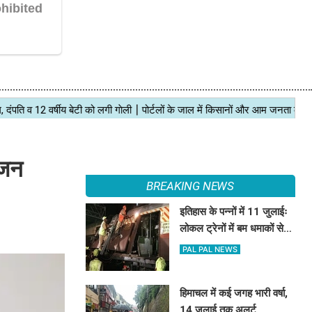
ंजन
BREAKING NEWS
इतिहास के पन्नों में 11 जुलाईः
लोकल ट्रेनों में बम धमाकों से
दहल गई मुंबई, 189 की मौत
PAL PAL NEWS
हिमाचल में कई जगह भारी वर्षा,
14 जुलाई तक अलर्ट