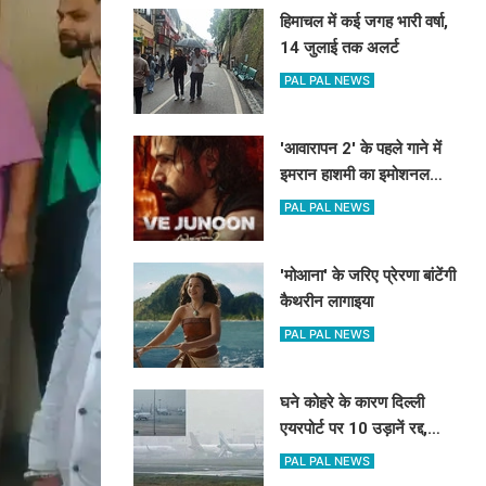
हिमाचल में कई जगह भारी वर्षा,
14 जुलाई तक अलर्ट
PAL PAL NEWS
'आवारापन 2' के पहले गाने में
इमरान हाशमी का इमोशनल
अवतार
PAL PAL NEWS
'मोआना' के जरिए प्रेरणा बांटेंगी
कैथरीन लागाइया
PAL PAL NEWS
घने कोहरे के कारण दिल्ली
एयरपोर्ट पर 10 उड़ानें रद्द,
270 से अधिक में देरी
PAL PAL NEWS