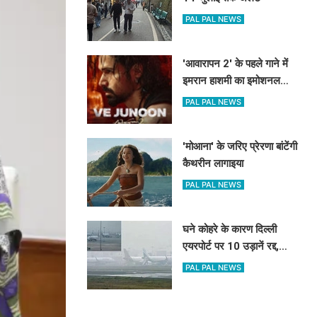
PAL PAL NEWS
'आवारापन 2' के पहले गाने में
इमरान हाशमी का इमोशनल
अवतार
PAL PAL NEWS
'मोआना' के जरिए प्रेरणा बांटेंगी
कैथरीन लागाइया
PAL PAL NEWS
घने कोहरे के कारण दिल्ली
एयरपोर्ट पर 10 उड़ानें रद्द,
270 से अधिक में देरी
PAL PAL NEWS