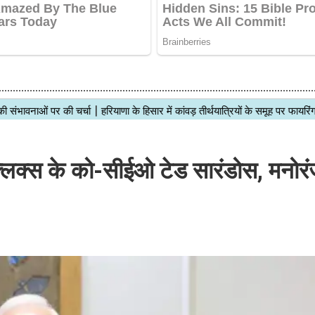
ेटफ्लिक्स के को-सीईओ टेड सारंडोस, मनोर