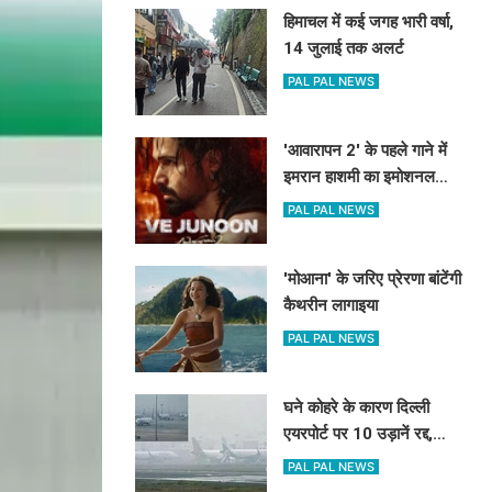
हिमाचल में कई जगह भारी वर्षा,
14 जुलाई तक अलर्ट
PAL PAL NEWS
'आवारापन 2' के पहले गाने में
इमरान हाशमी का इमोशनल
अवतार
PAL PAL NEWS
'मोआना' के जरिए प्रेरणा बांटेंगी
कैथरीन लागाइया
PAL PAL NEWS
घने कोहरे के कारण दिल्ली
एयरपोर्ट पर 10 उड़ानें रद्द,
270 से अधिक में देरी
PAL PAL NEWS