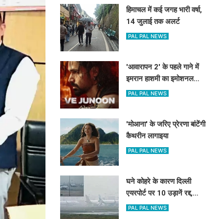
हिमाचल में कई जगह भारी वर्षा,
14 जुलाई तक अलर्ट
PAL PAL NEWS
'आवारापन 2' के पहले गाने में
इमरान हाशमी का इमोशनल
अवतार
PAL PAL NEWS
'मोआना' के जरिए प्रेरणा बांटेंगी
कैथरीन लागाइया
PAL PAL NEWS
घने कोहरे के कारण दिल्ली
एयरपोर्ट पर 10 उड़ानें रद्द,
270 से अधिक में देरी
PAL PAL NEWS