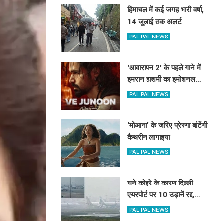
हिमाचल में कई जगह भारी वर्षा,
14 जुलाई तक अलर्ट
PAL PAL NEWS
'आवारापन 2' के पहले गाने में
इमरान हाशमी का इमोशनल
अवतार
PAL PAL NEWS
'मोआना' के जरिए प्रेरणा बांटेंगी
कैथरीन लागाइया
PAL PAL NEWS
घने कोहरे के कारण दिल्ली
एयरपोर्ट पर 10 उड़ानें रद्द,
270 से अधिक में देरी
PAL PAL NEWS