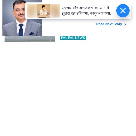
अपराध और अराजकता की आग में
झुलस रहा हरियाणा, कानून-व्यवस्था
संभालने में सरकार विफल : कुमारी
घने कोहरे के कारण दिल्ली एयरपोर्ट पर 10
सैलजा
उड़ानें रद्द, 270 से अधिक में देरी
PAL PAL NEWS
REGIONAL
Wed,8 Jul 2026
भाजपा सरकार बताए - कच्चे तेल की कीमतें लगातार घट रही हैं, फिर जनता को
सस्ता पेट्रोल-डीजल कब मिलेगा? : कुमारी सैलजा
Thu,2 Apr 2026
बचपन और स्क्रीन की दुनिया: बच्चों पर मोबाइल व टीवी का प्रभाव
Wed,20 Nov 2024