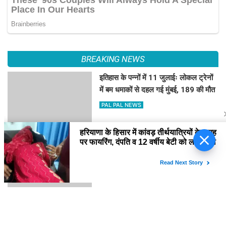
BREAKING NEWS
इतिहास के पन्नों में 11 जुलाईः लोकल ट्रेनों
में बम धमाकों से दहल गई मुंबई, 189 की मौत
PAL PAL NEWS
प्रधानमंत्री नरेन्द्र मोदी से मिले
हिमाचल में कई जगह भारी वर्षा, 14 जुलाई तक
नेटफ्लिक्स के को-सीईओ टेड
अलर्ट
सारंडोस, मनोरंजन क्षेत्र की
संभावनाओं पर की चर्चा
PAL PAL NEWS
'आवारापन 2' के पहले गाने में इमरान हाशमी
का इमोशनल अवतार