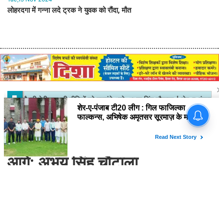
लोहरदगा में गन्ना लदे ट्रक ने युवक को रौंदा, मौत
Home
National
चौधरी देवीलाल की नीतियों को बढ़ाएंगे
आगे: अभय सिंह चौटाला
बोले, नूंह में 27 सितंबर को लाखों लोग देंगे
अपने आदर्श नेता को श्रद्धांजलि