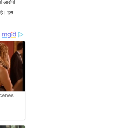
नों आरोपी
आ है। इस