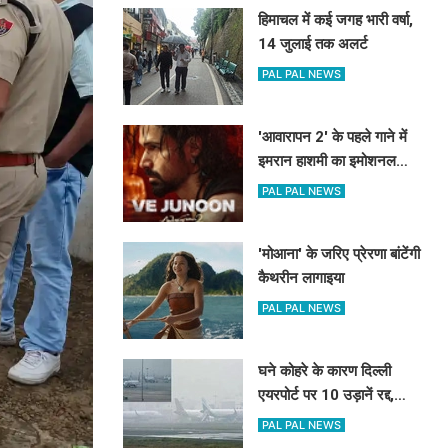
हिमाचल में कई जगह भारी वर्षा,
14 जुलाई तक अलर्ट
PAL PAL NEWS
'आवारापन 2' के पहले गाने में
इमरान हाशमी का इमोशनल
अवतार
PAL PAL NEWS
'मोआना' के जरिए प्रेरणा बांटेंगी
कैथरीन लागाइया
PAL PAL NEWS
घने कोहरे के कारण दिल्ली
एयरपोर्ट पर 10 उड़ानें रद्द,
270 से अधिक में देरी
PAL PAL NEWS