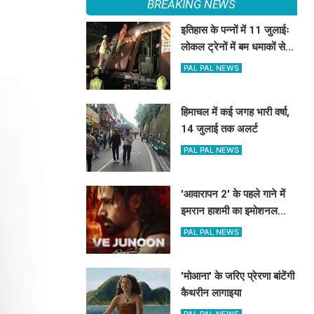
BREAKING NEWS
इतिहास के पन्नों में 11 जुलाईः
लोकल ट्रेनों में बम धमाकों से
दहल गई मुंबई, 189 की मौत
PAL PAL NEWS
हिमाचल में कई जगह भारी वर्षा,
14 जुलाई तक अलर्ट
PAL PAL NEWS
'आवारापन 2' के पहले गाने में
इमरान हाशमी का इमोशनल
अवतार
PAL PAL NEWS
'मोआना' के जरिए प्रेरणा बांटेंगी
कैथरीन लागाइया