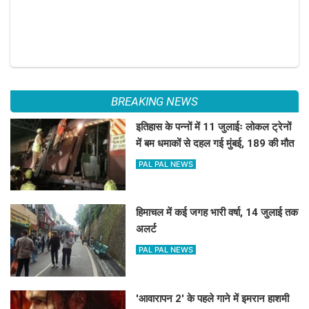
BREAKING NEWS
इतिहास के पन्नों में 11 जुलाईः लोकल ट्रेनों
में बम धमाकों से दहल गई मुंबई, 189 की मौत
PAL PAL NEWS
हिमाचल में कई जगह भारी वर्षा, 14 जुलाई तक
अलर्ट
PAL PAL NEWS
'आवारापन 2' के पहले गाने में इमरान हाशमी