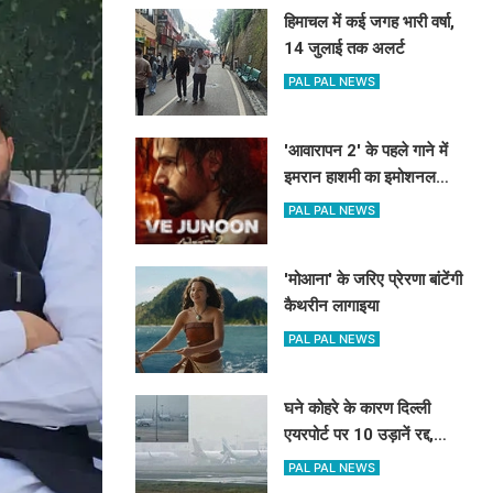
हिमाचल में कई जगह भारी वर्षा,
14 जुलाई तक अलर्ट
PAL PAL NEWS
'आवारापन 2' के पहले गाने में
इमरान हाशमी का इमोशनल
अवतार
PAL PAL NEWS
'मोआना' के जरिए प्रेरणा बांटेंगी
कैथरीन लागाइया
PAL PAL NEWS
घने कोहरे के कारण दिल्ली
एयरपोर्ट पर 10 उड़ानें रद्द,
270 से अधिक में देरी
PAL PAL NEWS