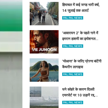
हिमाचल में कई जगह भारी वर्षा,
14 जुलाई तक अलर्ट
PAL PAL NEWS
'आवारापन 2' के पहले गाने में
इमरान हाशमी का इमोशनल
अवतार
PAL PAL NEWS
'मोआना' के जरिए प्रेरणा बांटेंगी
कैथरीन लागाइया
PAL PAL NEWS
घने कोहरे के कारण दिल्ली
एयरपोर्ट पर 10 उड़ानें रद्द,
270 से अधिक में देरी
PAL PAL NEWS