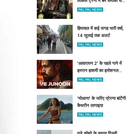
लोकल ट्रेनों में बम धमाकों से
दहल गई मुंबई, 189 की मौत
PAL PAL NEWS
हिमाचल में कई जगह भारी वर्षा,
14 जुलाई तक अलर्ट
PAL PAL NEWS
'आवारापन 2' के पहले गाने में
इमरान हाशमी का इमोशनल
अवतार
PAL PAL NEWS
'मोआना' के जरिए प्रेरणा बांटेंगी
कैथरीन लागाइया
PAL PAL NEWS
घने कोहरे के कारण दिल्ली