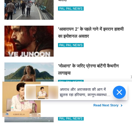
PAL PAL NEWS
'आवारापन 2' के पहले गाने में इमरान हाशमी
का इमोशनल अवतार
PAL PAL NEWS
'मोआना' के जरिए प्रेरणा बांटेंगी कैथरीन
लागाइया
PAL PAL NEWS
अपराध और अराजकता की आग में
झुलस रहा हरियाणा, कानून-व्यवस्था
संभालने में सरकार विफल : कुमारी
घने कोहरे के कारण दिल्ली एयरपोर्ट पर 10
सैलजा
उड़ानें रद्द, 270 से अधिक में देरी
PAL PAL NEWS